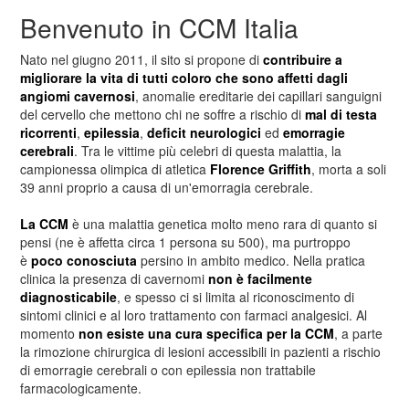
Benvenuto in CCM Italia
Nato nel giugno 2011, il sito si propone di
contribuire a
migliorare la vita di tutti coloro che sono affetti dagli
angiomi cavernosi
, anomalie ereditarie dei capillari sanguigni
del cervello che mettono chi ne soffre a rischio di
mal di testa
ricorrenti
,
epilessia
,
deficit neurologici
ed
emorragie
cerebrali
. Tra le vittime più celebri di questa malattia, la
campionessa olimpica di atletica
Florence Griffith
, morta a soli
39 anni proprio a causa di un'emorragia cerebrale.
La CCM
è una malattia genetica molto meno rara di quanto si
pensi (ne è affetta circa 1 persona su 500), ma purtroppo
è
poco conosciuta
persino in ambito medico. Nella pratica
clinica la presenza di cavernomi
non è facilmente
diagnosticabile
, e spesso ci si limita al riconoscimento di
sintomi clinici e al loro trattamento con farmaci analgesici. Al
momento
non esiste una cura specifica per la CCM
, a parte
la rimozione chirurgica di lesioni accessibili in pazienti a rischio
di emorragie cerebrali o con epilessia non trattabile
farmacologicamente.