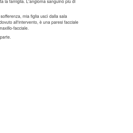
ta la famiglia. L'angioma sanguinò più di
offerenza, mia figlia uscì dalla sala
dovuto all'intervento, è una paresi facciale
maxillo-facciale.
parte.