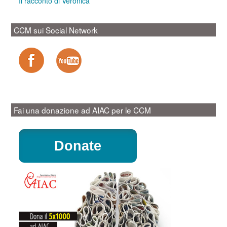
Il racconto di Veronica
CCM sui Social Network
Fai una donazione ad AIAC per le CCM
Donate