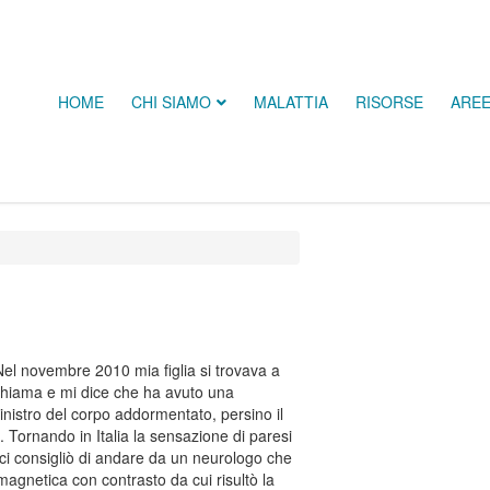
HOME
CHI SIAMO
MALATTIA
RISORSE
ARE
Nel novembre 2010 mia figlia si trovava a
chiama e mi dice che ha avuto una
sinistro del corpo addormentato, persino il
do. Tornando in Italia la sensazione di paresi
 ci consigliò di andare da un neurologo che
magnetica con contrasto da cui risultò la