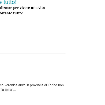
 tutto!
lizzare per vivere una vita 
ostante tutto!
oria di Masismo: Nuovi sogni da realizzare per vivere una vita meravigli
o Veronica abito in provincia di Torino non
la testa ...