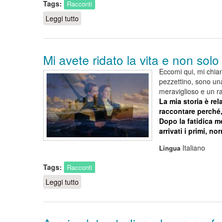
Tags:
Racconti
Leggi tutto
su Il racconto di Veronica
Mi avete ridato la vita e non solo
Eccomi qui, mi chia
pezzettino, sono un
meraviglioso e un ra
La mia storia è re
raccontare perché,
Dopo la fatidica m
arrivati i primi, no
Italiano
Lingua
Tags:
Racconti
Leggi tutto
su Mi avete ridato la vita e non solo quella