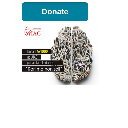
Donate
osa, nonostante tutto!