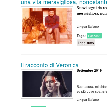
una vita meravigliosa, nonostante
Nuovi sogni da rea
meravigliosa, non
Italiano
Lingua
Tags:
Racconti
Leggi tutto
su La st
Il racconto di Veronica
Settembre 2019
Buonasera, mi chiam
so più dove sbattere 
Italiano
Lingua