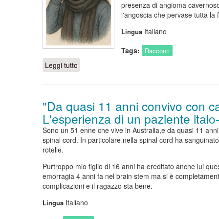
presenza di angioma cavernoso 
l'angoscia che pervase tutta la 
Italiano
Lingua
Tags:
Racconti
Leggi tutto
su Tutto fu attribuito al freddo
"Da quasi 11 anni convivo con ca
L'esperienza di un paziente italo
Sono un 51 enne che vive in Australia,e da quasi 11 anni 
spinal cord. In particolare nella spinal cord ha sanguinat
rotelle.
Purtroppo mio figlio di 16 anni ha ereditato anche lui qu
emorragia 4 anni fa nel brain stem ma si è completament
complicazioni e il ragazzo sta bene.
Italiano
Lingua