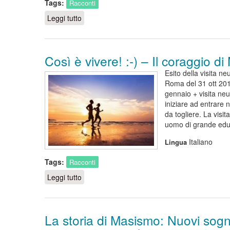
Tags:
Racconti
Leggi tutto
su "Da quasi 11 anni convivo con cavernomi mul
Così è vivere! :-) – Il coraggio di
Esito della visita n
Roma del 31 ott 20
gennaio + visita ne
iniziare ad entrare 
da togliere. La visit
uomo di grande educ
Italiano
Lingua
Tags:
Racconti
Leggi tutto
su Così è vivere! :-) – Il coraggio di Maria.
La storia di Masismo: Nuovi sogni