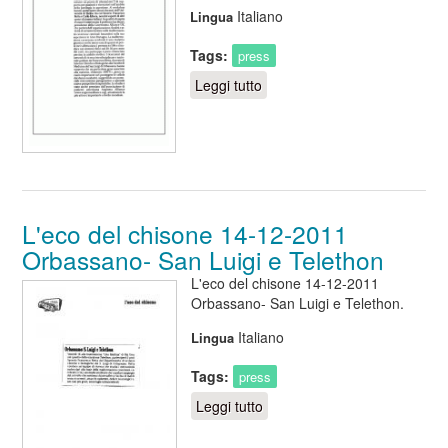
Italiano
Lingua
Tags:
press
Leggi tutto
su Il Giornale - 25/03/12 -
Nasce l'AIAC: - Convegno
sulle malformazioni
cavernose cerebrali
L'eco del chisone 14-12-2011
Orbassano- San Luigi e Telethon
L'eco del chisone 14-12-2011
Orbassano- San Luigi e Telethon.
Italiano
Lingua
Tags:
press
Leggi tutto
su L'eco del chisone 14-12-
2011 Orbassano- San Luigi
e Telethon