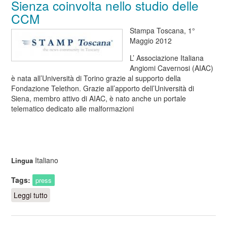
Cavernose
Sienza coinvolta nello studio delle
Cerebrali
CCM
Stampa Toscana, 1°
Maggio 2012
L’ Associazione Italiana
Angiomi Cavernosi (AIAC)
è nata all’Università di Torino grazie al supporto della
Fondazione Telethon. Grazie all’apporto dell’Università di
Siena, membro attivo di AIAC, è nato anche un portale
telematico dedicato alle malformazioni
Italiano
Lingua
Tags:
press
Leggi tutto
su 1-5-2012 | Stampa Toscana | Anche Sienza
coinvolta nello studio delle CCM