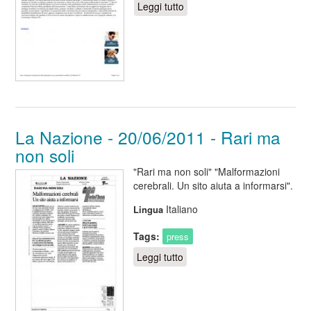
Leggi tutto
su Sanita' news -
10/04/2012 - Malattie rare:
nasce l'AIAC
La Nazione - 20/06/2011 - Rari ma
non soli
"Rari ma non soli" "Malformazioni
cerebrali. Un sito aiuta a informarsi".
Italiano
Lingua
Tags:
press
Leggi tutto
su La Nazione - 20/06/2011
- Rari ma non soli