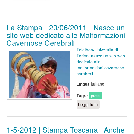
La Stampa - 20/06/2011 - Nasce un
sito web dedicato alle Malformazioni
Cavernose Cerebrali
Telethon-Università di
Torino: nasce un sito web
dedicato alle
malformazioni cavernose
cerebrali
Italiano
Lingua
Tags:
press
Leggi tutto
su La Stampa -
20/06/2011 -
Nasce un sito web
dedicato alle
1-5-2012 | Stampa Toscana | Anche
Malformazioni