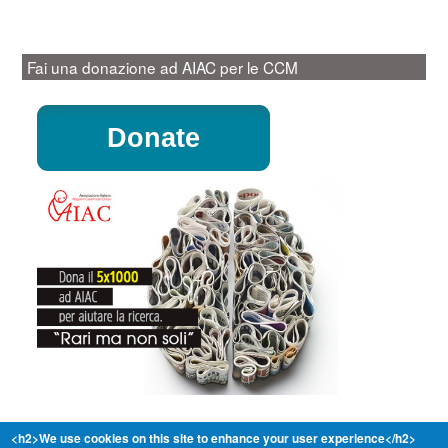
Fai una donazione ad AIAC per le CCM
Donate
<h2>We use cookies on this site to enhance your user experience</h2>