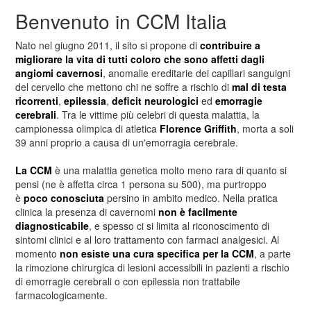
Benvenuto in CCM Italia
Nato nel giugno 2011, il sito si propone di
contribuire a
migliorare la vita di tutti coloro che sono affetti dagli
angiomi cavernosi
, anomalie ereditarie dei capillari sanguigni
del cervello che mettono chi ne soffre a rischio di
mal di testa
ricorrenti
,
epilessia
,
deficit neurologici
ed
emorragie
cerebrali
. Tra le vittime più celebri di questa malattia, la
campionessa olimpica di atletica
Florence Griffith
, morta a soli
39 anni proprio a causa di un'emorragia cerebrale.
La CCM
è una malattia genetica molto meno rara di quanto si
pensi (ne è affetta circa 1 persona su 500), ma purtroppo
è
poco conosciuta
persino in ambito medico. Nella pratica
clinica la presenza di cavernomi
non è facilmente
diagnosticabile
, e spesso ci si limita al riconoscimento di
sintomi clinici e al loro trattamento con farmaci analgesici. Al
momento
non esiste una cura specifica per la CCM
, a parte
la rimozione chirurgica di lesioni accessibili in pazienti a rischio
di emorragie cerebrali o con epilessia non trattabile
farmacologicamente.